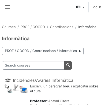
Skip to main content
Log in
Side panel
Courses
PROF / COORD
Coordinacions
Informàtica
Informàtica
Course categories
Search courses
Search courses
Incidències/Avaries Informàtica
Escriviu un paràgraf breu i explicatiu sobre
el curs
Professor:
Antoni Cirera