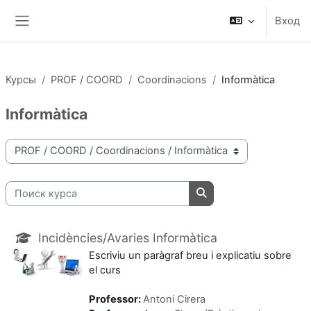
Перейти к основному содержанию
Вход
Боковая панель
Курсы
PROF / COORD
Coordinacions
Informàtica
Informàtica
Категории курсов
Поиск курса
Поиск курса
Incidències/Avaries Informàtica
Escriviu un paràgraf breu i explicatiu sobre
el curs
Professor:
Antoni Cirera