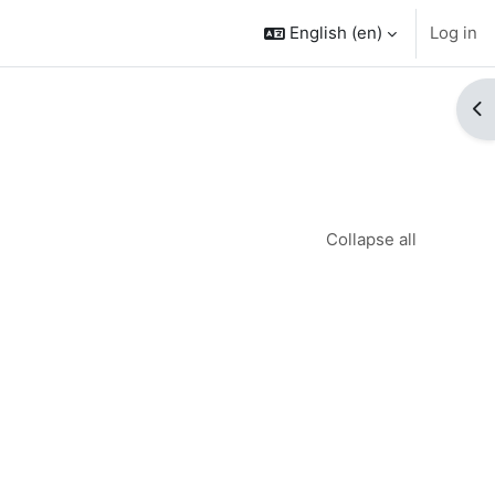
English ‎(en)‎
Log in
Op
Collapse all